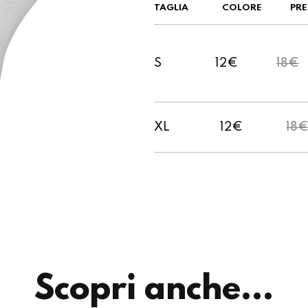
TAGLIA
COLORE
PR
S
12
€
18
€
XL
12
€
18
Scopri anche...