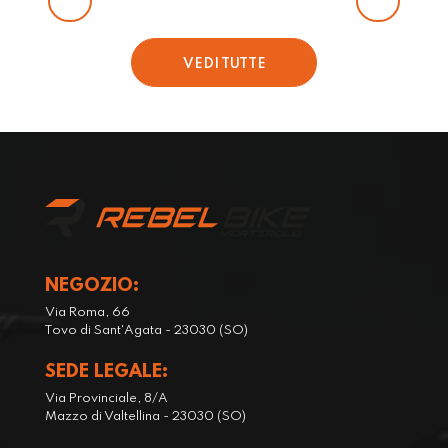
o
a
r
t
i
t
VEDI TUTTE
g
u
i
a
n
l
a
e
l
è
e
:
e
6
r
4
NEGOZIO:
a
9
:
€
Via Roma, 66
Tovo di Sant'Agata - 23030 (SO)
9
.
9
SEDE LEGALE:
0
Via Provinciale, 8/A
€
Mazzo di Valtellina - 23030 (SO)
.