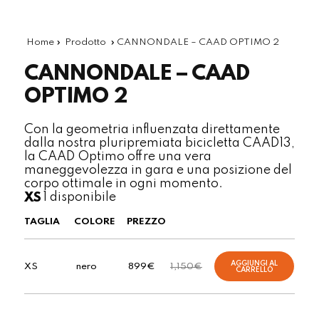
Home
»
Prodotto
»
CANNONDALE – CAAD OPTIMO 2
CANNONDALE – CAAD
OPTIMO 2
Con la geometria influenzata direttamente
dalla nostra pluripremiata bicicletta CAAD13,
la CAAD Optimo offre una vera
maneggevolezza in gara e una posizione del
corpo ottimale in ogni momento.
1 disponibile
XS
TAGLIA
COLORE
PREZZO
AGGIUNGI AL
XS
nero
899
€
1,150
€
CARRELLO