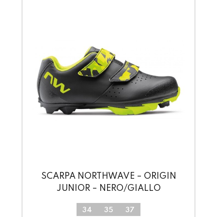
SC
SCARPA NORTHWAVE – ORIGIN
JUNIOR – NERO/GIALLO
34
35
37