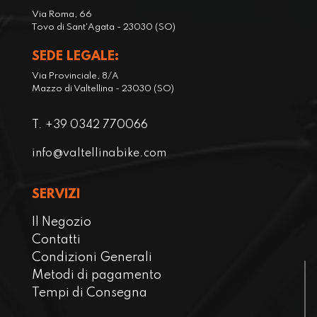
e
6
Via Roma, 66
r
5
Tovo di Sant'Agata - 23030 (SO)
a
€
SEDE LEGALE:
:
.
7
Via Provinciale, 8/A
Mazzo di Valtellina - 23030 (SO)
9
€
T. +39 0342 770066
.
info@valtellinabike.com
SERVIZI
Il Negozio
Contatti
Condizioni Generali
Metodi di pagamento
Tempi di Consegna