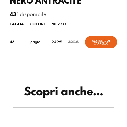
NERO ANTRACITE
1 disponibile
43
TAGLIA
COLORE
PREZZO
AGGIUNGI AL
43
grigio
249
€
399
€
CARRELLO
Scopri anche...
P